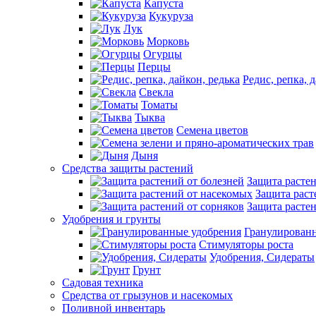
Капуста
Кукуруза
Лук
Морковь
Огурцы
Перцы
Редис, репка, 
Свекла
Томаты
Тыква
Семена цветов
Дыня
Средства защиты растений
Защита растен
Защита раст
Защита растен
Удобрения и грунты
Гранулирован
Стимуляторы роста
Удобрения, Сидераты
Грунт
Садовая техника
Средства от грызунов и насекомых
Поливной инвентарь