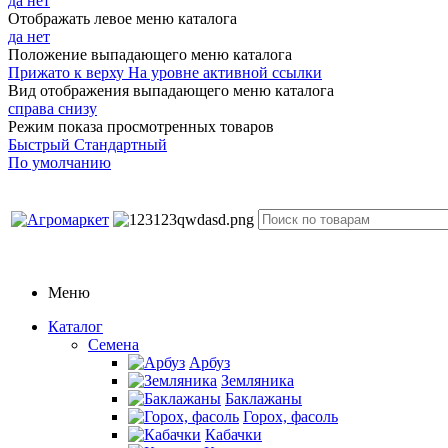
да
нет
Отображать левое меню каталога
да
нет
Положение выпадающего меню каталога
Прижато к верху
На уровне активной ссылки
Вид отображения выпадающего меню каталога
справа
снизу
Режим показа просмотренных товаров
Быстрый
Стандартный
По умолчанию
Меню
Каталог
Семена
Арбуз
Земляника
Баклажаны
Горох, фасоль
Кабачки