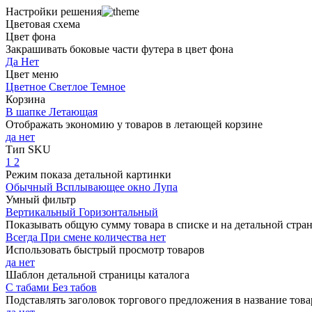
Настройки решения
Цветовая схема
Цвет фона
Закрашивать боковые части футера в цвет фона
Да
Нет
Цвет меню
Цветное
Светлое
Темное
Корзина
В шапке
Летающая
Отображать экономию у товаров в летающей корзине
да
нет
Тип SKU
1
2
Режим показа детальной картинки
Обычный
Всплывающее окно
Лупа
Умный фильтр
Вертикальный
Горизонтальный
Показывать общую сумму товара в списке и на детальной стра
Всегда
При смене количества
нет
Использовать быстрый просмотр товаров
да
нет
Шаблон детальной страницы каталога
С табами
Без табов
Подставлять заголовок торгового предложения в название това