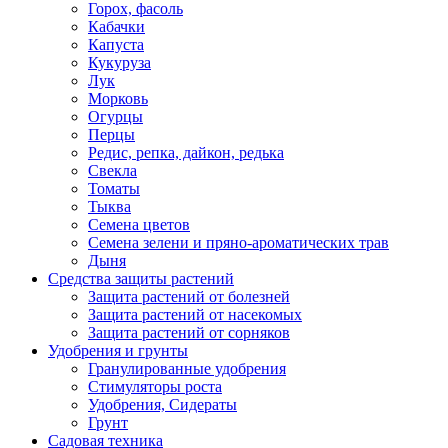
Горох, фасоль
Кабачки
Капуста
Кукуруза
Лук
Морковь
Огурцы
Перцы
Редис, репка, дайкон, редька
Свекла
Томаты
Тыква
Семена цветов
Семена зелени и пряно-ароматических трав
Дыня
Средства защиты растений
Защита растений от болезней
Защита растений от насекомых
Защита растений от сорняков
Удобрения и грунты
Гранулированные удобрения
Стимуляторы роста
Удобрения, Сидераты
Грунт
Садовая техника